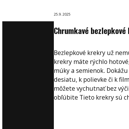
25.9. 2025
Chrumkavé bezlepkové 
Bezlepkové krekry už nemu
krekry máte rýchlo hotové
múky a semienok. Dokážu z
desiatu, k polievke či k fi
môžete vychutnať bez výčit
obľúbite Tieto krekry sú c