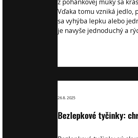
z pohánkovej múky sa krá
Vďaka tomu vzniká jedlo, p
sa vyhýba lepku alebo jed
je navyše jednoduchý a rýc
26.8. 2025
Bezlepkové tyčinky: ch