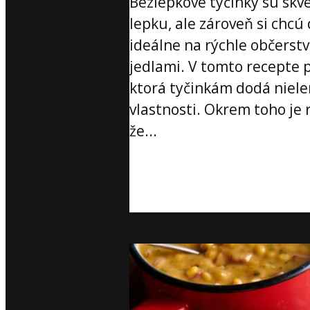
Bezlepkové tyčinky sú skve
lepku, ale zároveň si chcú
ideálne na rýchle občerst
jedlami. V tomto recepte
ktorá tyčinkám dodá nielen
vlastnosti. Okrem toho je
že...