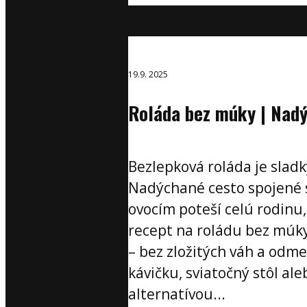
19.9. 2025
Roláda bez múky | Nadý
Bezlepková roláda je sladk
Nadýchané cesto spojené 
ovocím poteší celú rodinu
recept na roládu bez múky
– bez zložitých váh a odme
kávičku, sviatočný stôl al
alternatívou...