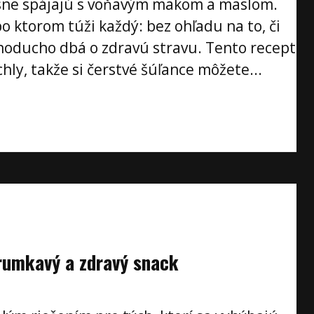
sne spájajú s voňavým makom a maslom.
o ktorom túži každý: bez ohľadu na to, či
noducho dbá o zdravú stravu. Tento recept
hly, takže si čerstvé šúľance môžete...
rumkavý a zdravý snack