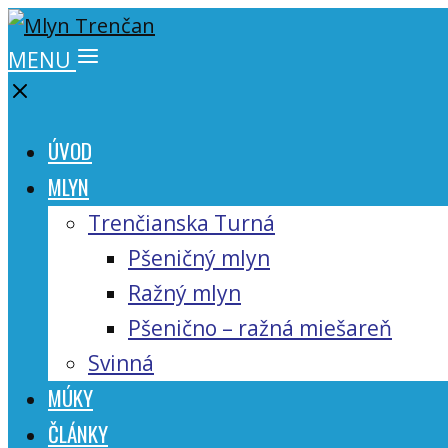
MENU
ÚVOD
MLYN
Trenčianska Turná
Pšeničný mlyn
Ražný mlyn
Pšenično – ražná miešareň
Svinná
MÚKY
ČLÁNKY