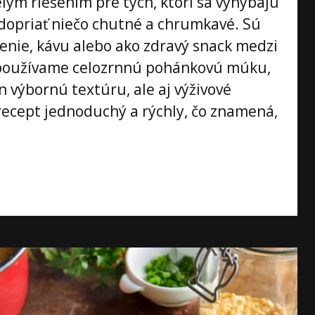
lým riešením pre tých, ktorí sa vyhýbajú
 dopriať niečo chutné a chrumkavé. Sú
venie, kávu alebo ako zdravý snack medzi
 používame celozrnnú pohánkovú múku,
 výbornú textúru, ale aj výživové
 recept jednoduchý a rýchly, čo znamená,