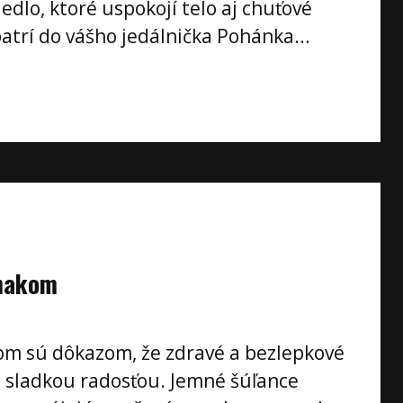
 jedlo, ktoré uspokojí telo aj chuťové
atrí do vášho jedálnička Pohánka...
 makom
om sú dôkazom, že zdravé a bezlepkové
e sladkou radosťou. Jemné šúľance