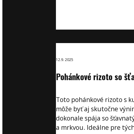
12.9. 2025
Pohánkové rizoto so š
Toto pohánkové rizoto s k
môže byť aj skutočne výni
dokonale spája so šťavna
a mrkvou. Ideálne pre tých