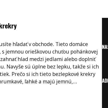
krekry
síte hľadať v obchode. Tieto domáce
NA
, s jemnou orieškovou chuťou pohánkovej
ahnať hlad medzi jedlami alebo doplniť
lmu. Navyše sú úplne bez lepku, takže si ich
iek. Prečo si ich tieto bezlepkové krekry
AD
hrumkavé, ľahké a majú jemnú,...