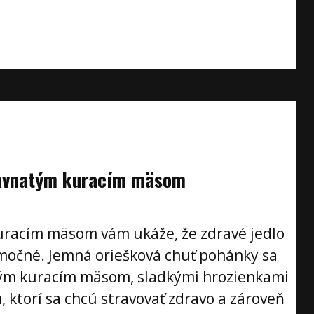
ťavnatým kuracím mäsom
uracím mäsom vám ukáže, že zdravé jedlo
močné. Jemná oriešková chuť pohánky sa
tým kuracím mäsom, sladkými hrozienkami
, ktorí sa chcú stravovať zdravo a zároveň