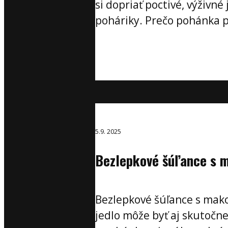
si dopriať poctivé, výživné
poháriky. Prečo pohánka p
5.9. 2025
Bezlepkové šúľance s
Bezlepkové šúľance s mak
jedlo môže byť aj skutočn