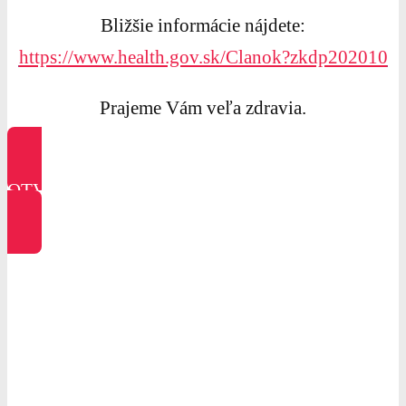
Bližšie informácie nájdete:
https://www.health.gov.sk/Clanok?zkdp202010
Prajeme Vám veľa zdravia.
OTVORIŤ LETÁK
Milí naši zákazníci, momentálne
evidujeme enormný záujem o naše múky,