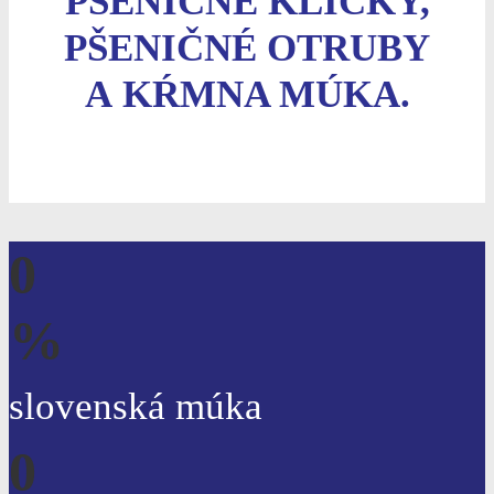
PŠENIČNÉ KLÍČKY,
PŠENIČNÉ OTRUBY
A KŔMNA MÚKA.
0
%
slovenská múka
0