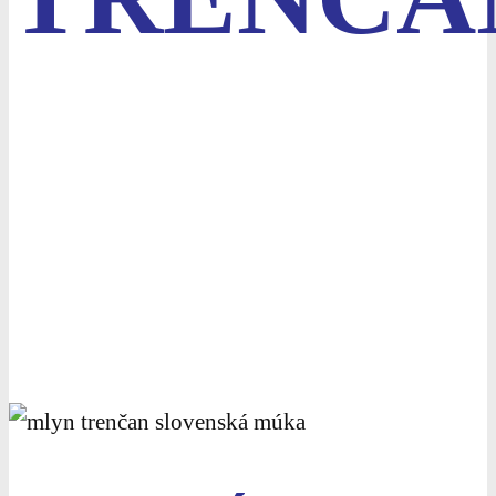
Mlyn, ktorý melie pre Vás
slovenské zrno
NAŠE MÚKY