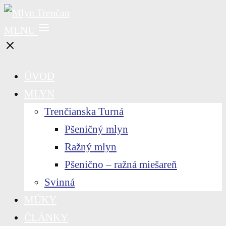
MENU
ÚVOD
MLYN
Trenčianska Turná
Pšeničný mlyn
Ražný mlyn
Pšenično – ražná miešareň
Svinná
MÚKY
ČLÁNKY