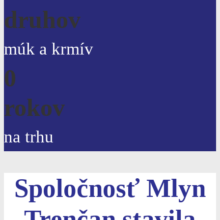
druhov
múk a krmív
0
rokov
na trhu
Spoločnosť Mlyn
Trenčan stavila