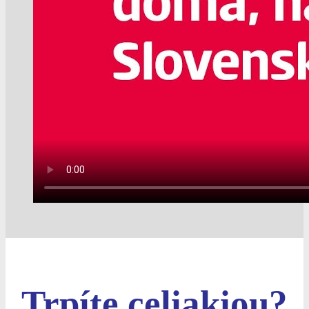
Trpíte celiakiou?