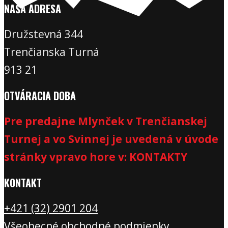
NAŠA ADRESA
Družstevná 344
Trenčianska Turná
913 21
OTVÁRACIA DOBA
Pre predajne Mlynček v Trenčianskej
Turnej a vo Svinnej je uvedená v úvode
stránky vpravo hore v: KONTAKTY
KONTAKT
+421 (32) 2901 20
4
Všeobecné obchodné podmienky