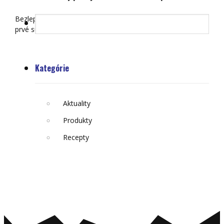
Bezlepková roláda je sladký dezert, ktorý si zamilujete na
prvé sústo. Nadýchané…
Kategórie
Aktuality
Produkty
Recepty