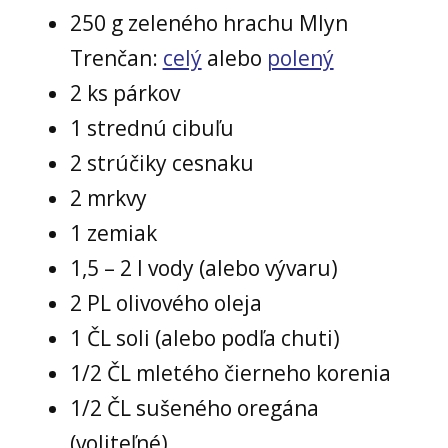
250 g zeleného hrachu Mlyn
Trenčan:
celý
alebo
polený
2 ks párkov
1 strednú cibuľu
2 strúčiky cesnaku
2 mrkvy
1 zemiak
1,5 – 2 l vody (alebo vývaru)
2 PL olivového oleja
1 ČL soli (alebo podľa chuti)
1/2 ČL mletého čierneho korenia
1/2 ČL sušeného oregána
(voliteľné)