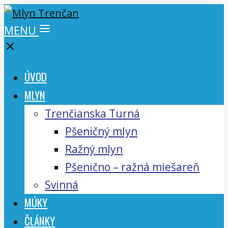
MENU
ÚVOD
MLYN
Trenčianska Turná
Pšeničný mlyn
Ražný mlyn
Pšenično – ražná miešareň
Svinná
MÚKY
ČLÁNKY