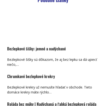
Podobné články
Bezlepkové šišky: jemné a nadýchané
Bezlepkové šišky sú dôkazom, že aj bez lepku sa dá upiecť
niečo,…
Chrumkavé bezlepkové krekry
Bezlepkové krekry už nemusíte hľadať v obchode. Tieto
domáce krekry máte rýchlo…
Roláda bez múky | Nadýchaná a ľahká bezlepková roláda