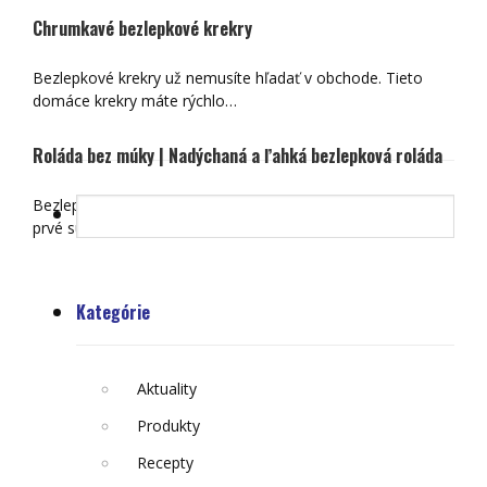
Chrumkavé bezlepkové krekry
Bezlepkové krekry už nemusíte hľadať v obchode. Tieto
domáce krekry máte rýchlo…
Roláda bez múky | Nadýchaná a ľahká bezlepková roláda
Bezlepková roláda je sladký dezert, ktorý si zamilujete na
prvé sústo. Nadýchané…
Kategórie
Aktuality
Produkty
Recepty