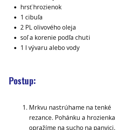
hrsť hrozienok
1 cibuľa
2 PL olivového oleja
soľ a korenie podľa chuti
1 l vývaru alebo vody
Postup:
Mrkvu nastrúhame na tenké
rezance. Pohánku a hrozienka
opražíme na sucho na panvici.