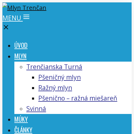
MENU
ÚVOD
MLYN
Trenčianska Turná
Pšeničný mlyn
Ražný mlyn
Pšenično – ražná miešareň
Svinná
MÚKY
ČLÁNKY