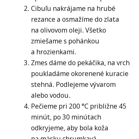
Cibuľu nakrájame na hrubé
rezance a osmažíme do zlata
na olivovom oleji. Všetko
zmiešame s pohánkou
a hrozienkami.
Zmes dáme do pekáčika, na vrch
poukladáme okorenené kuracie
stehná. Podlejeme vývarom
alebo vodou.
Pečieme pri 200 °C približne 45
minút, po 30 minútach
odkryjeme, aby bola koža
na mäsku chrumkavá.