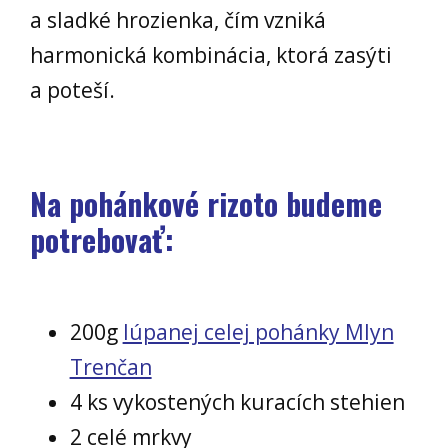
a sladké hrozienka, čím vzniká
harmonická kombinácia, ktorá zasýti
a poteší.
Na pohánkové rizoto budeme
potrebovať:
200g
lúpanej celej pohánky Mlyn
Trenčan
4 ks vykostených kuracích stehien
2 celé mrkvy