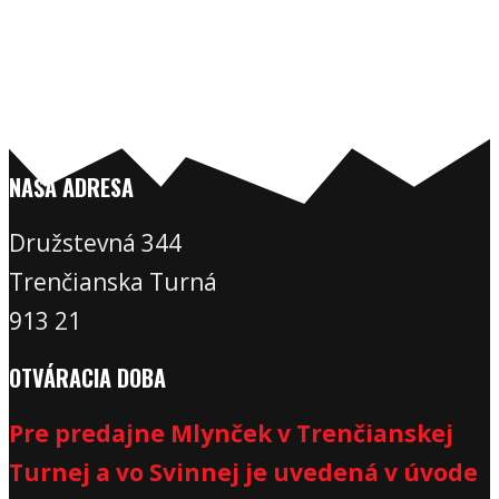
NAŠA ADRESA
Družstevná 344
Trenčianska Turná
913 21
OTVÁRACIA DOBA
Pre predajne Mlynček v Trenčianskej
Turnej a vo Svinnej je uvedená v úvode