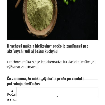
Hrachová múka a bielkoviny: prečo je zaujímavá pre
aktívnych ľudí aj bežnú kuchyňu
Hrachová múka nie je len alternatíva ku klasickej múke. Je
výživovo zaujímavá…
Čo znamená, že múka „dýcha“ a prečo po zomletí
potrebuje chvíľu čas
Počuli ste už, že čerstvá múka „dýcha“? Znie to zvláštne,
ale v…