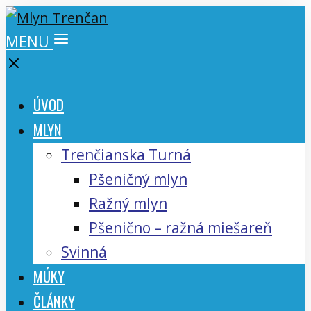
MENU
ÚVOD
MLYN
Trenčianska Turná
Pšeničný mlyn
Ražný mlyn
Pšenično – ražná miešareň
Svinná
MÚKY
ČLÁNKY