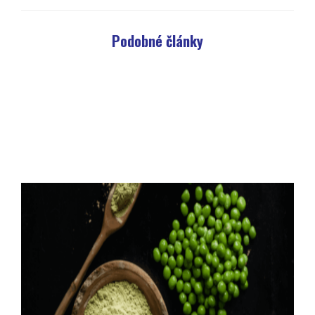
Podobné články
Novinka v Mlyne Trenčan: pohánkový perník jednoducho a
rýchlo
Máte chuť na voňavý domáci perník, ale nechcete hľadať
recept, vážiť množstvo…