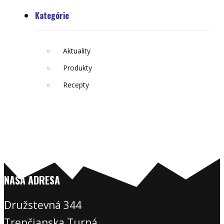
Kategórie
Aktuality
Produkty
Recepty
NAŠA ADRESA
Družstevná 344
Trenčianska Turná