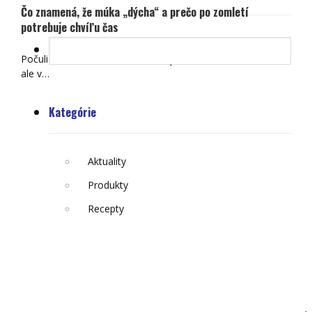
Čo znamená, že múka „dýcha“ a prečo po zomletí
potrebuje chvíľu čas
Počuli ste už, že čerstvá múka „dýcha“? Znie to zvláštne,
ale v…
Kategórie
Aktuality
Produkty
Recepty