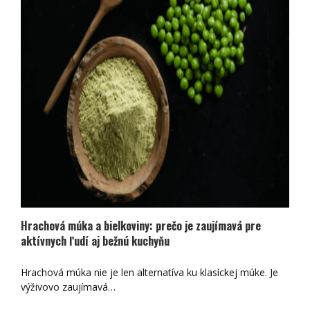
Máte chuť na voňavý domáci perník, ale nechcete hľadať
recept, vážiť množstvo…
Hrachová múka a bielkoviny: prečo je zaujímavá pre
aktívnych ľudí aj bežnú kuchyňu
Hrachová múka nie je len alternatíva ku klasickej múke. Je
výživovo zaujímavá…