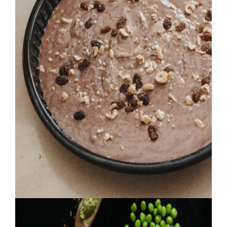
Novinka v Mlyne Trenčan: pohánkový perník jednoducho a
rýchlo