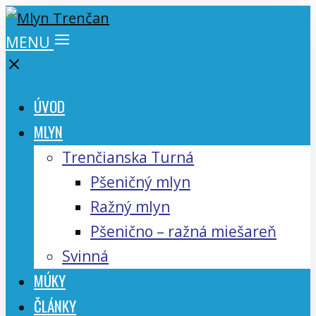
MENU
ÚVOD
MLYN
Trenčianska Turná
Pšeničný mlyn
Ražný mlyn
Pšenično – ražná miešareň
Svinná
MÚKY
ČLÁNKY