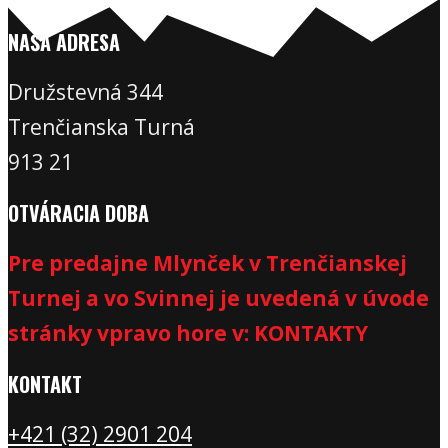
NAŠA ADRESA
Družstevná 344
Trenčianska Turná
913 21
OTVÁRACIA DOBA
Pre predajne Mlynček v Trenčianskej
Turnej a vo Svinnej je uvedená v úvode
stránky vpravo hore v: KONTAKTY
KONTAKT
+421 (32) 2901 20
4