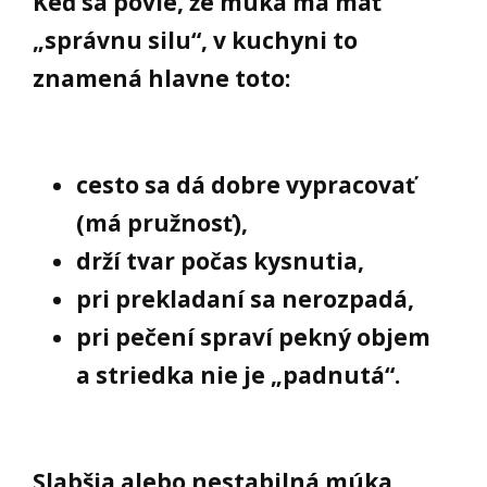
Keď sa povie, že múka má mať
„správnu silu“, v kuchyni to
znamená hlavne toto:
cesto sa dá dobre vypracovať
(má pružnosť),
drží tvar počas kysnutia,
pri prekladaní sa nerozpadá,
pri pečení spraví pekný objem
a striedka nie je „padnutá“.
Slabšia alebo nestabilná múka