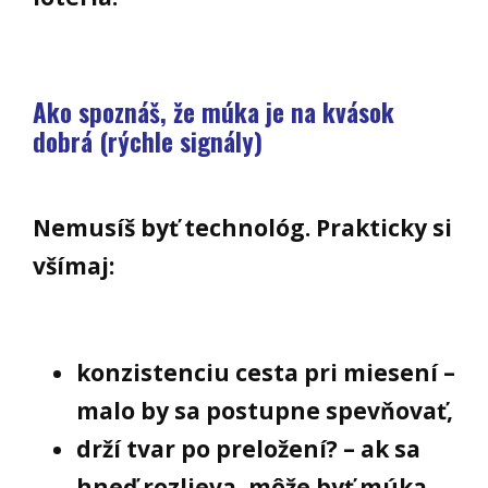
Ako spoznáš, že múka je na kvások
dobrá (rýchle signály)
Nemusíš byť technológ. Prakticky si
všímaj:
konzistenciu cesta pri miesení –
malo by sa postupne spevňovať,
drží tvar po preložení? – ak sa
hneď rozlieva, môže byť múka