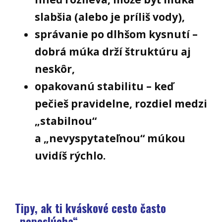
slabšia (alebo je príliš vody),
správanie po dlhšom kysnutí –
dobrá múka drží štruktúru aj
neskôr,
opakovanú stabilitu – keď
pečieš pravidelne, rozdiel medzi
„stabilnou“
a „nevyspytateľnou“ múkou
uvidíš rýchlo.
Tipy, ak ti kváskové cesto často
„neposlúcha“