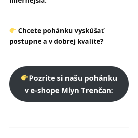
miernejšia.
Chcete pohánku vyskúšať
postupne a v dobrej kvalite?
Pozrite si našu pohánku
v e-shope Mlyn Trenčan: