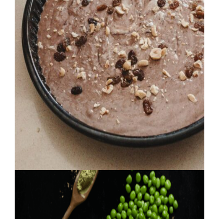
Novinka v Mlyne Trenčan: pohánkový perník jednoducho a
rýchlo
Máte chuť na voňavý domáci perník, ale nechcete hľadať