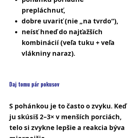
prepláchnuť,
dobre uvariť (nie „na tvrdo“),
neísť hneď do najťažších
kombinácií (veľa tuku + veľa
vlákniny naraz).
Daj tomu pár pokusov
S pohánkou je to často o zvyku. Keď
ju skúsiš 2–3× v menších porciách,
telo si zvykne lepšie a reakcia býva