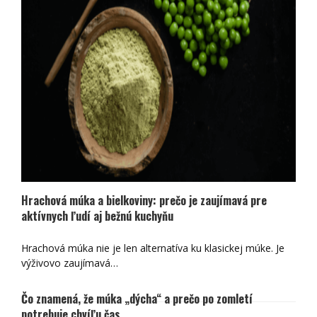
recept, vážiť množstvo…
Hrachová múka a bielkoviny: prečo je zaujímavá pre
aktívnych ľudí aj bežnú kuchyňu
Hrachová múka nie je len alternatíva ku klasickej múke. Je
výživovo zaujímavá…
Čo znamená, že múka „dýcha“ a prečo po zomletí
potrebuje chvíľu čas