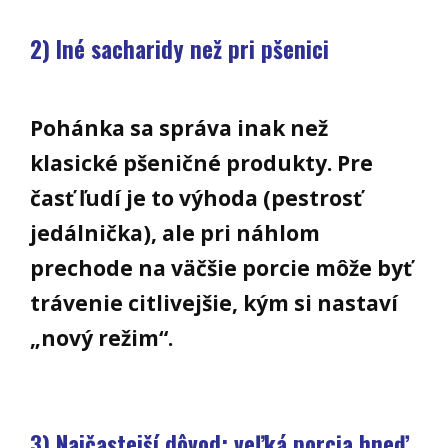
2) Iné sacharidy než pri pšenici
Pohánka sa správa inak než
klasické pšeničné produkty. Pre
časť ľudí je to výhoda (pestrosť
jedálnička), ale pri náhlom
prechode na väčšie porcie môže byť
trávenie citlivejšie, kým si nastaví
„nový režim“.
3) Najčastejší dôvod: veľká porcia hneď