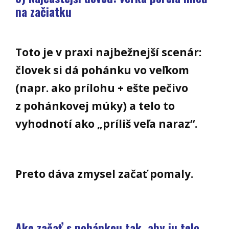
na začiatku
Toto je v praxi najbežnejší scenár:
človek si dá pohánku vo veľkom
(napr. ako prílohu + ešte pečivo
z pohánkovej múky) a telo to
vyhodnotí ako „príliš veľa naraz“.
Preto dáva zmysel začať pomaly.
Ako začať s pohánkou tak, aby ju telo