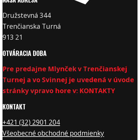
Družstevná 344
Trenčianska Turná
913 21
OTVÁRACIA DOBA
Pre predajne Mlynček v Trenčianskej
Turnej a vo Svinnej je uvedená v úvode
stránky vpravo hore v: KONTAKTY
KONTAKT
+421 (32) 2901 20
4
Všeobecné obchodné podmienky