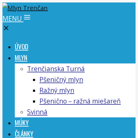
MENU
ÚVOD
MLYN
Trenčianska Turná
Pšeničný mlyn
Ražný mlyn
Pšenično – ražná miešareň
Svinná
MÚKY
ČLÁNKY