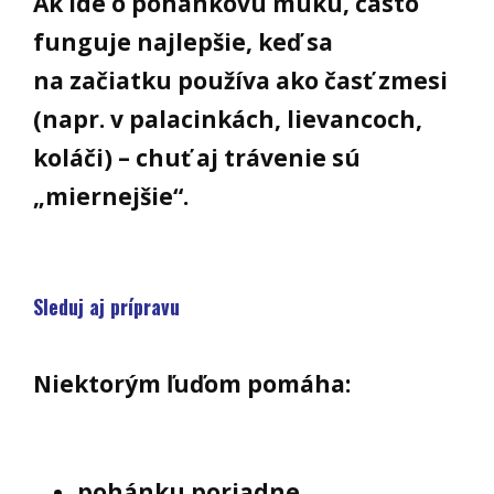
Ak ide o pohánkovú múku, často
funguje najlepšie, keď sa
na začiatku používa ako časť zmesi
(napr. v palacinkách, lievancoch,
koláči) – chuť aj trávenie sú
„miernejšie“.
Sleduj aj prípravu
Niektorým ľuďom pomáha:
pohánku poriadne