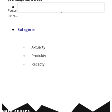
Počuli ste už, že čerstvá múka „dýcha“? Znie to zvláštne,
ale v…
Kategórie
Aktuality
Produkty
Recepty
NAŠA ADRESA