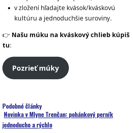
v zložení hľadajte kvások/kváskovú
kultúru a jednoduchšie suroviny.
👉
Našu múku na kváskový chlieb kúpiš
tu
:
Pozrieť múky
Podobné články
Novinka v Mlyne Trenčan: pohánkový perník
jednoducho a rýchlo