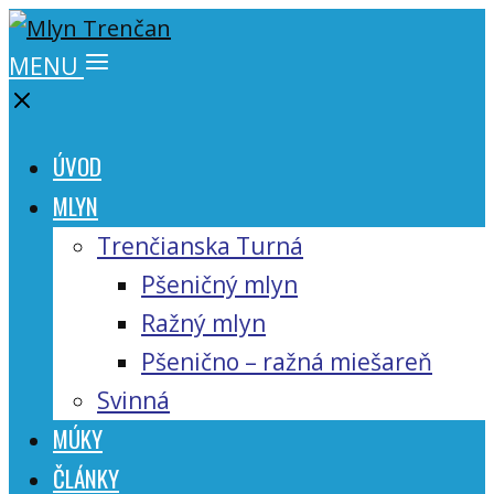
MENU
ÚVOD
MLYN
Trenčianska Turná
Pšeničný mlyn
Ražný mlyn
Pšenično – ražná miešareň
Svinná
MÚKY
ČLÁNKY