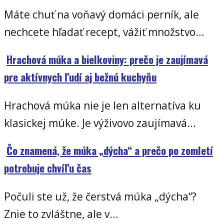
Máte chuť na voňavý domáci perník, ale
nechcete hľadať recept, vážiť množstvo…
Hrachová múka a bielkoviny: prečo je zaujímavá
pre aktívnych ľudí aj bežnú kuchyňu
Hrachová múka nie je len alternatíva ku
klasickej múke. Je výživovo zaujímavá…
Čo znamená, že múka „dýcha“ a prečo po zomletí
potrebuje chvíľu čas
Počuli ste už, že čerstvá múka „dýcha“?
Znie to zvláštne, ale v…