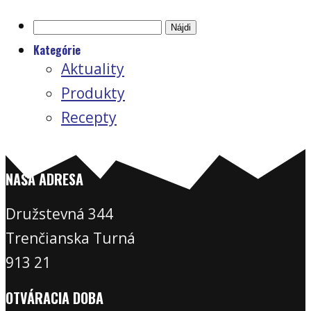
Hľadať:
Kategórie
Aktuality
Produkty
Recepty
NAŠA ADRESA
Družstevná 344
Trenčianska Turná
913 21
OTVÁRACIA DOBA