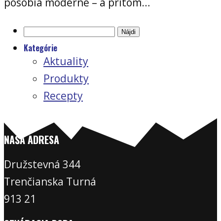
pôsobia moderne – a pritom…
Hľadať:
Kategórie
Aktuality
Produkty
Recepty
NAŠA ADRESA
Družstevná 344
Trenčianska Turná
913 21