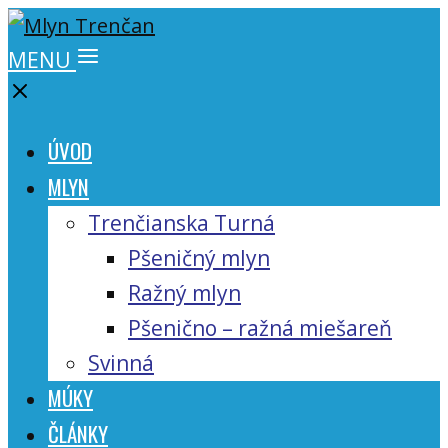
MENU
ÚVOD
MLYN
Trenčianska Turná
Pšeničný mlyn
Ražný mlyn
Pšenično – ražná miešareň
Svinná
MÚKY
ČLÁNKY