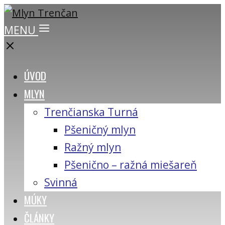
MENU
ÚVOD
MLYN
Trenčianska Turná
Pšeničný mlyn
Ražný mlyn
Pšenično – ražná miešareň
Svinná
MÚKY
ČLÁNKY