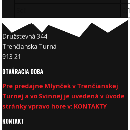
Soľ:
0,
NAŠA ADRESA
Družstevná 344
Trenčianska Turná
913 21
OTVÁRACIA DOBA
Pre predajne Mlynček v Trenčianskej
Turnej a vo Svinnej je uvedená v úvode
stránky vpravo hore v: KONTAKTY
KONTAKT