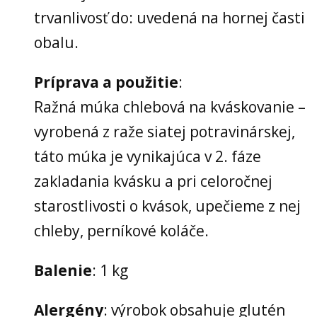
trvanlivosť do: uvedená na hornej časti
obalu.
Príprava a použitie
:
Ražná múka chlebová na kváskovanie –
vyrobená z raže siatej potravinárskej,
táto múka je vynikajúca v 2. fáze
zakladania kvásku a pri celoročnej
starostlivosti o kvások, upečieme z nej
chleby, perníkové koláče.
Balenie
: 1 kg
Alergény
: výrobok obsahuje glutén