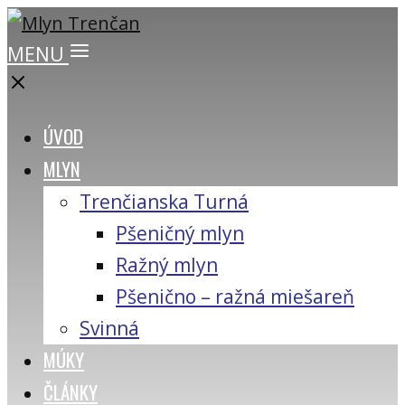
MENU
ÚVOD
MLYN
Trenčianska Turná
Pšeničný mlyn
Ražný mlyn
Pšenično – ražná miešareň
Svinná
MÚKY
ČLÁNKY