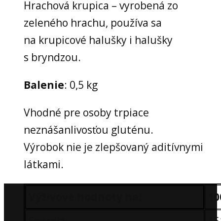
Hrachová krupica – vyrobená zo
zeleného hrachu, používa sa
na krupicové halušky i halušky
s bryndzou.
Balenie
: 0,5 kg
Vhodné pre osoby trpiace
neznášanlivosťou gluténu.
Výrobok nie je zlepšovaný aditívnymi
látkami.
Výživové hodnoty na:
10