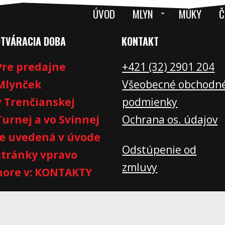
ÚVOD
MLYN
MÚKY
Č
OTVÁRACIA DOBA
KONTAKT
Pre predajne
+421 (32) 2901 20
4
Mlynček
Všeobecné obchodn
v Trenčianskej
podmienky
Turnej a vo Svinnej
Ochrana os. údajov
je uvedená v úvode
Odstúpenie od
stránky vpravo
zmluvy
hore v: KONTAKTY