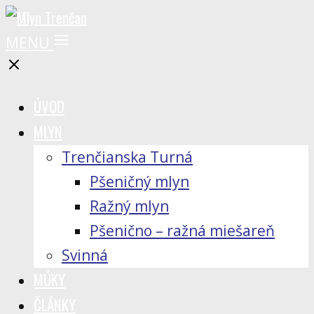
MENU
ÚVOD
MLYN
Trenčianska Turná
Pšeničný mlyn
Ražný mlyn
Pšenično – ražná miešareň
Svinná
MÚKY
ČLÁNKY