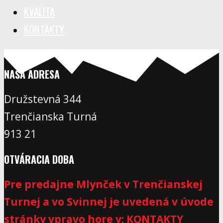
KVALITA
KONTAKTY
NAŠA ADRESA
Družstevná 344
Trenčianska Turná
913 21
OTVÁRACIA DOBA
Pre predajne Mlynček v Trenčianskej
Turnej a vo Svinnej je uvedená v úvode
stránky vpravo hore v: KONTAKTY