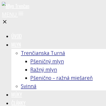
MENU
ÚVOD
MLYN
Trenčianska Turná
Pšeničný mlyn
Ražný mlyn
Pšenično – ražná miešareň
Svinná
MÚKY
ČLÁNKY