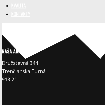
KVALITA
KONTAKTY
NAŠA ADRESA
Družstevná 344
Trenčianska Turná
913 21