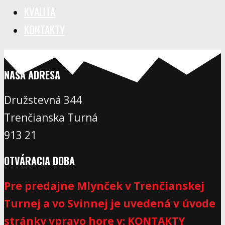
KVALITA
KONTAKTY
NAŠA ADRESA
Družstevná 344
Trenčianska Turná
913 21
OTVÁRACIA DOBA
Pre predajne Mlynček v Trenčianskej
Turnej a vo Svinnej je uvedená v úvode
stránky vpravo hore v: KONTAKTY