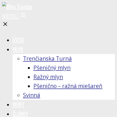
MENU
ÚVOD
MLYN
Trenčianska Turná
Pšeničný mlyn
Ražný mlyn
Pšenično – ražná miešareň
Svinná
MÚKY
ČLÁNKY