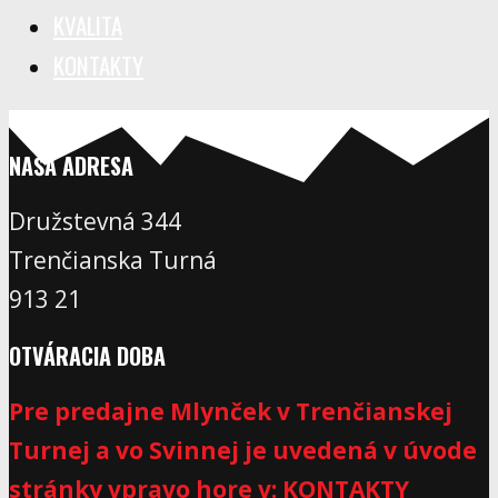
KVALITA
KONTAKTY
NAŠA ADRESA
Družstevná 344
Trenčianska Turná
913 21
OTVÁRACIA DOBA
Pre predajne Mlynček v Trenčianskej
Turnej a vo Svinnej je uvedená v úvode
stránky vpravo hore v: KONTAKTY