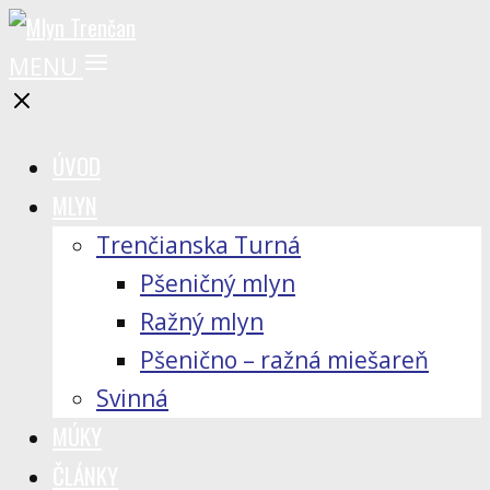
MENU
ÚVOD
MLYN
Trenčianska Turná
Pšeničný mlyn
Ražný mlyn
Pšenično – ražná miešareň
Svinná
MÚKY
ČLÁNKY