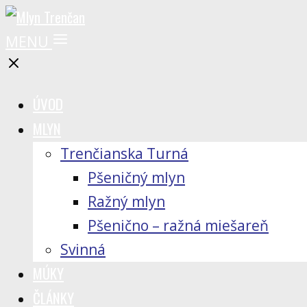
MENU
ÚVOD
MLYN
Trenčianska Turná
Pšeničný mlyn
Ražný mlyn
Pšenično – ražná miešareň
Svinná
MÚKY
ČLÁNKY