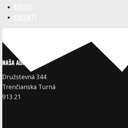
KVALITA
KONTAKTY
NAŠA ADRESA
Družstevná 344
Trenčianska Turná
913 21