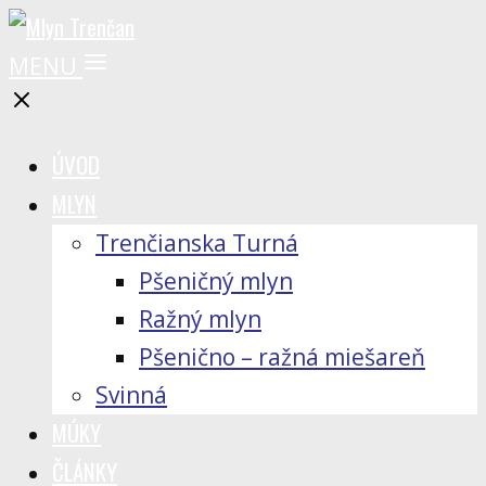
MENU
ÚVOD
MLYN
Trenčianska Turná
Pšeničný mlyn
Ražný mlyn
Pšenično – ražná miešareň
Svinná
MÚKY
ČLÁNKY