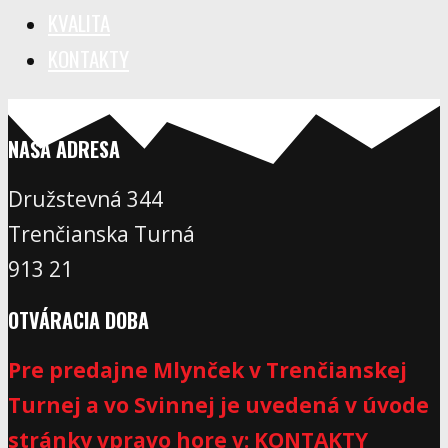
KVALITA
KONTAKTY
NAŠA ADRESA
Družstevná 344
Trenčianska Turná
913 21
OTVÁRACIA DOBA
Pre predajne Mlynček v Trenčianskej
Turnej a vo Svinnej je uvedená v úvode
stránky vpravo hore v: KONTAKTY