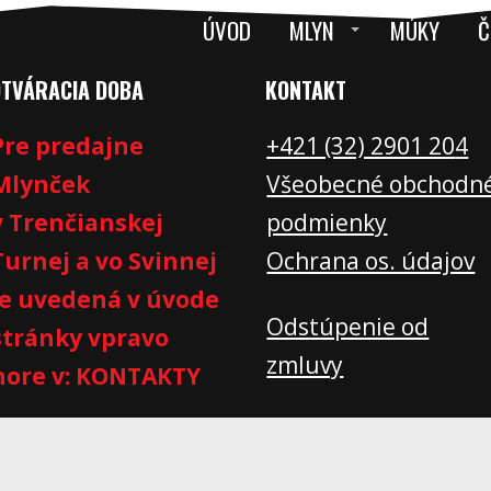
ÚVOD
MLYN
MÚKY
Č
OTVÁRACIA DOBA
KONTAKT
Pre predajne
+421 (32) 2901 20
4
Mlynček
Všeobecné obchodn
v Trenčianskej
podmienky
Turnej a vo Svinnej
Ochrana os. údajov
je uvedená v úvode
Odstúpenie od
stránky vpravo
zmluvy
hore v: KONTAKTY