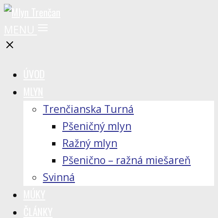
MENU
ÚVOD
MLYN
Trenčianska Turná
Pšeničný mlyn
Ražný mlyn
Pšenično – ražná miešareň
Svinná
MÚKY
ČLÁNKY