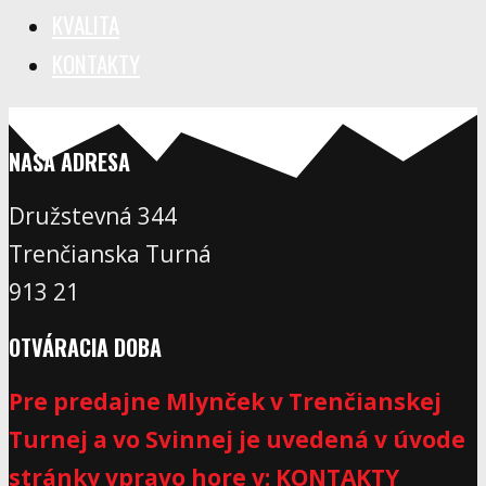
KVALITA
KONTAKTY
NAŠA ADRESA
Družstevná 344
Trenčianska Turná
913 21
OTVÁRACIA DOBA
Pre predajne Mlynček v Trenčianskej
Turnej a vo Svinnej je uvedená v úvode
stránky vpravo hore v: KONTAKTY