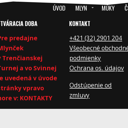
ÚVOD
MLYN
MÚKY
Č
OTVÁRACIA DOBA
KONTAKT
Pre predajne
+421 (32) 2901 20
4
Mlynček
Všeobecné obchodn
v Trenčianskej
podmienky
Turnej a vo Svinnej
Ochrana os. údajov
je uvedená v úvode
Odstúpenie od
stránky vpravo
zmluvy
hore v: KONTAKTY