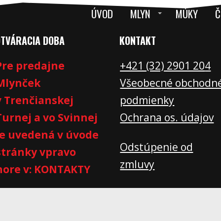
ÚVOD
MLYN
MÚKY
Č
OTVÁRACIA DOBA
KONTAKT
Pre predajne
+421 (32) 2901 20
4
Mlynček
Všeobecné obchodn
v Trenčianskej
podmienky
Turnej a vo Svinnej
Ochrana os. údajov
je uvedená v úvode
Odstúpenie od
stránky vpravo
zmluvy
hore v: KONTAKTY