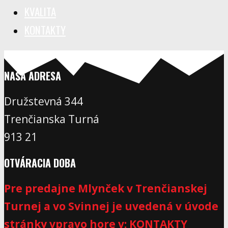
KVALITA
KONTAKTY
NAŠA ADRESA
Družstevná 344
Trenčianska Turná
913 21
OTVÁRACIA DOBA
Pre predajne Mlynček v Trenčianskej
Turnej a vo Svinnej je uvedená v úvode
stránky vpravo hore v: KONTAKTY