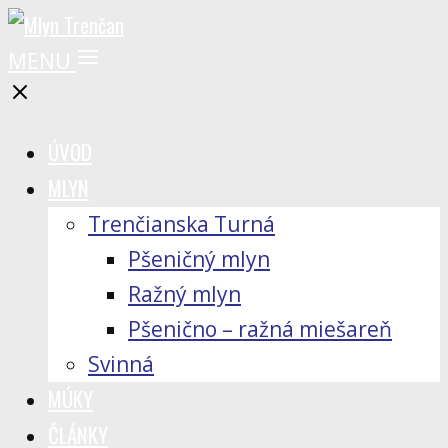
MENU
ÚVOD
MLYN
Trenčianska Turná
Pšeničný mlyn
Ražný mlyn
Pšenično – ražná miešareň
Svinná
MÚKY
ČLÁNKY