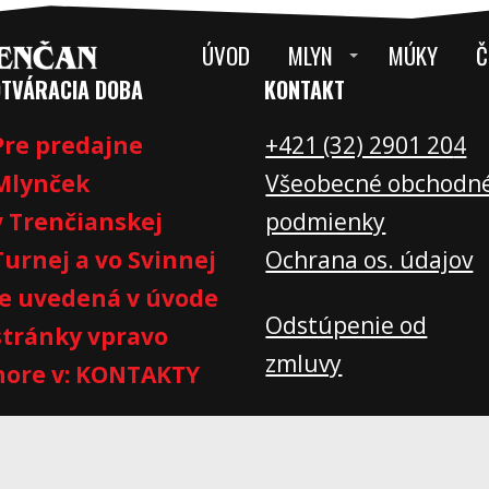
ÚVOD
MLYN
MÚKY
Č
OTVÁRACIA DOBA
KONTAKT
Pre predajne
+421 (32) 2901 20
4
Mlynček
Všeobecné obchodn
v Trenčianskej
podmienky
Turnej a vo Svinnej
Ochrana os. údajov
je uvedená v úvode
Odstúpenie od
stránky vpravo
zmluvy
hore v: KONTAKTY