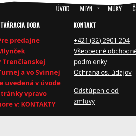
ÚVOD
MLYN
MÚKY
Č
OTVÁRACIA DOBA
KONTAKT
Pre predajne
+421 (32) 2901 20
4
Mlynček
Všeobecné obchodn
v Trenčianskej
podmienky
Turnej a vo Svinnej
Ochrana os. údajov
je uvedená v úvode
Odstúpenie od
stránky vpravo
zmluvy
hore v: KONTAKTY