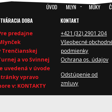
ÚVOD
MLYN
MÚKY
Č
OTVÁRACIA DOBA
KONTAKT
Pre predajne
+421 (32) 2901 20
4
Mlynček
Všeobecné obchodn
v Trenčianskej
podmienky
Turnej a vo Svinnej
Ochrana os. údajov
je uvedená v úvode
Odstúpenie od
stránky vpravo
zmluvy
hore v: KONTAKTY