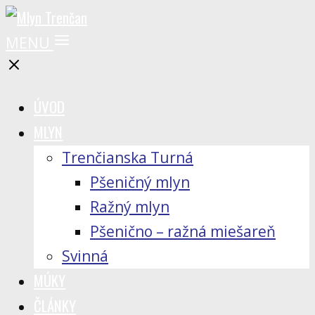
MENU
ÚVOD
MLYN
Trenčianska Turná
Pšeničný mlyn
Ražný mlyn
Pšenično – ražná miešareň
Svinná
MÚKY
ČLÁNKY