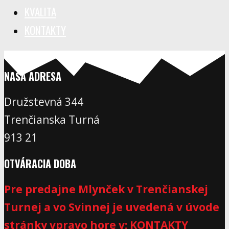
KVALITA
KONTAKTY
NAŠA ADRESA
Družstevná 344
Trenčianska Turná
913 21
OTVÁRACIA DOBA
Pre predajne Mlynček v Trenčianskej
Turnej a vo Svinnej je uvedená v úvode
stránky vpravo hore v: KONTAKTY