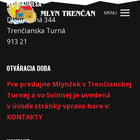
NAŠA ADRESA
MENU
Družstevná 344
Trenčianska Turná
913 21
OTVÁRACIA DOBA
Pre predajne Mlynček v Trenčianskej
Turnej a vo Svinnej je uvedená
v úvode stránky vpravo hore v:
KONTAKTY