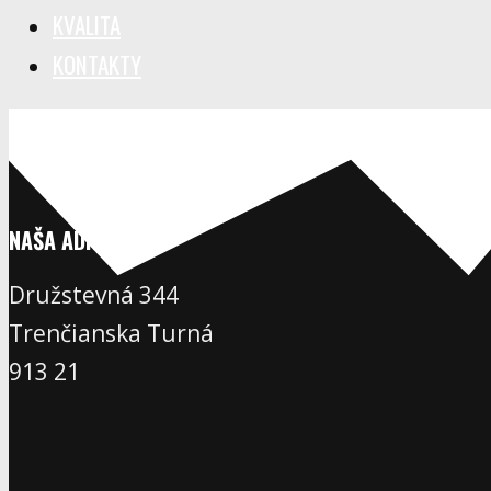
KVALITA
KONTAKTY
NAŠA ADRESA
Družstevná 344
Trenčianska Turná
913 21