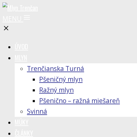
MENU
ÚVOD
MLYN
Trenčianska Turná
Pšeničný mlyn
Ražný mlyn
Pšenično – ražná miešareň
Svinná
MÚKY
ČLÁNKY