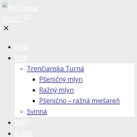
MENU
ÚVOD
MLYN
Trenčianska Turná
Pšeničný mlyn
Ražný mlyn
Pšenično – ražná miešareň
Svinná
MÚKY
ČLÁNKY