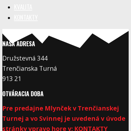
KVALITA
KONTAKTY
NAŠA ADRESA
Družstevná 344
Trenčianska Turná
913 21
OTVÁRACIA DOBA
Pre predajne Mlynček v Trenčianskej
Turnej a vo Svinnej je uvedená v úvode
stránky vpravo hore v: KONTAKTY