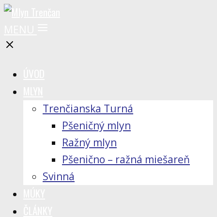
MENU
ÚVOD
MLYN
Trenčianska Turná
Pšeničný mlyn
Ražný mlyn
Pšenično – ražná miešareň
Svinná
MÚKY
ČLÁNKY