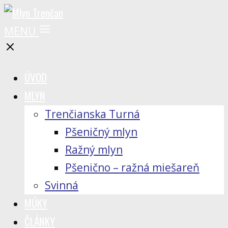
MENU
ÚVOD
MLYN
Trenčianska Turná
Pšeničný mlyn
Ražný mlyn
Pšenično – ražná miešareň
Svinná
MÚKY
ČLÁNKY