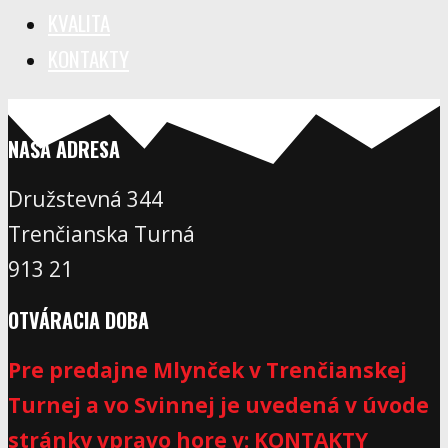
KVALITA
KONTAKTY
NAŠA ADRESA
Družstevná 344
Trenčianska Turná
913 21
OTVÁRACIA DOBA
Pre predajne Mlynček v Trenčianskej
Turnej a vo Svinnej je uvedená v úvode
stránky vpravo hore v: KONTAKTY