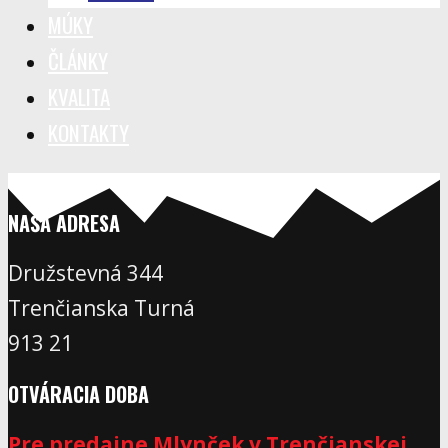
MÚKY
ČLÁNKY
KVALITA
KONTAKTY
NAŠA ADRESA
Družstevná 344
Trenčianska Turná
913 21
OTVÁRACIA DOBA
Pre predajne Mlynček v Trenčianskej