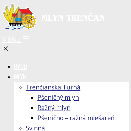
MENU
ÚVOD
MLYN
Trenčianska Turná
Pšeničný mlyn
Ražný mlyn
Pšenično – ražná miešareň
Svinná