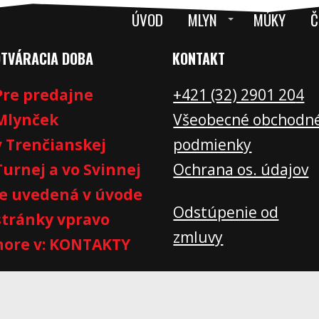
ÚVOD
MLYN
MÚKY
Č
OTVÁRACIA DOBA
KONTAKT
Pre predajne
+421 (32) 2901 20
4
Mlynček
Všeobecné obchodn
v Trenčianskej
podmienky
Turnej a vo Svinnej
Ochrana os. údajov
je uvedená v úvode
Odstúpenie od
stránky vpravo
zmluvy
hore v: KONTAKTY