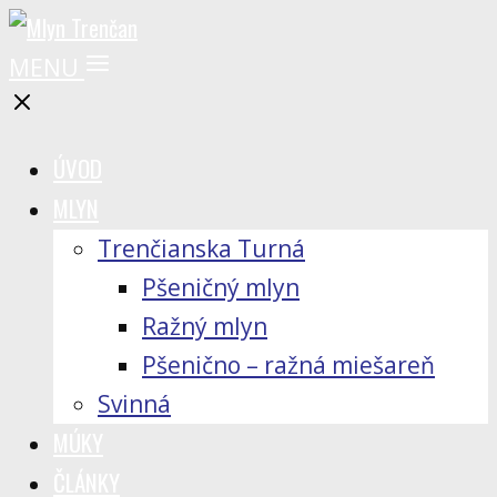
MENU
ÚVOD
MLYN
Trenčianska Turná
Pšeničný mlyn
Ražný mlyn
Pšenično – ražná miešareň
Svinná
MÚKY
ČLÁNKY