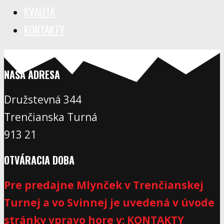
KVALITA
KONTAKTY
NAŠA ADRESA
Družstevná 344
Trenčianska Turná
913 21
OTVÁRACIA DOBA
Pre predajne Mlynček v Trenčianskej
Turnej a vo Svinnej je uvedená v úvode
stránky vpravo hore v: KONTAKTY