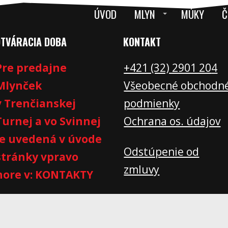
ÚVOD
MLYN
MÚKY
Č
OTVÁRACIA DOBA
KONTAKT
Pre predajne
+421 (32) 2901 20
4
Mlynček
Všeobecné obchodn
v Trenčianskej
podmienky
Turnej a vo Svinnej
Ochrana os. údajov
je uvedená v úvode
Odstúpenie od
stránky vpravo
zmluvy
hore v: KONTAKTY