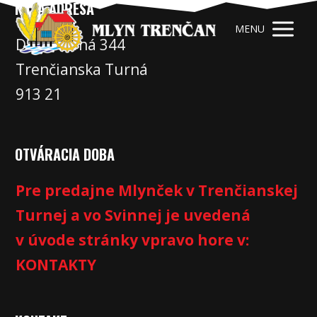
NAŠA ADRESA
MENU
Družstevná 344
Trenčianska Turná
913 21
OTVÁRACIA DOBA
Pre predajne Mlynček v Trenčianskej
Turnej a vo Svinnej je uvedená
v úvode stránky vpravo hore v:
KONTAKTY